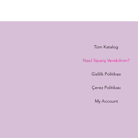
Tüm Katalog
Nasıl Sipariş Verebilirim?
Gizlilik Politikası
Çerez Politikası
My Account