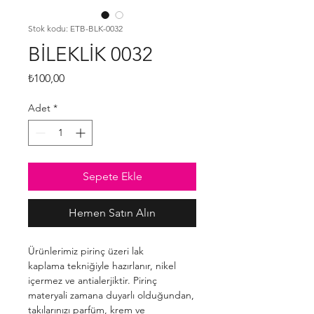
Stok kodu: ETB-BLK-0032
BİLEKLİK 0032
Fiyat
₺100,00
Adet
*
Sepete Ekle
Hemen Satın Alın
Ürünlerimiz pirinç üzeri lak
kaplama tekniğiyle hazırlanır, nikel
içermez ve antialerjiktir. Pirinç
materyali zamana duyarlı olduğundan,
takılarınızı parfüm, krem ve