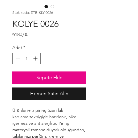
Stok kodu: ETB-KLY-0026
KOLYE 0026
Fiyat
₺180,00
Adet
*
Sepete Ekle
Hemen Satın Alın
Ürünlerimiz pirinç üzeri lak
kaplama tekniğiyle hazırlanır, nikel
içermez ve antialerjiktir. Pirinç
materyali zamana duyarlı olduğundan,
takılarınızı parfüm, krem ve